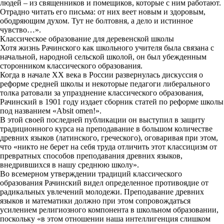
людей – из священников и помещиков, которые с ним работают.
Отрадно читать его письма: от них веет новым и здоровым,
ободряющим духом. Тут не болтовня, а дело и истинное
чувство…».
Классическое образование для деревенской школы
Хотя жизнь Рачинского как школьного учителя была связана с
начальной, народной сельской школой, он был убежденным
сторонником классического образования.
Когда в начале ХХ века в России развернулась дискуссия о
реформе средней школы и некоторые педагоги либерального
толка ратовали за упразднение классического образования,
Рачинский в 1901 году издает сборник статей по реформе школы
под названием «Absit omen!».
В этой своей последней публикации он выступил в защиту
традиционного курса на преподавание в большом количестве
древних языков (латинского, греческого), оговаривая при этом,
что «никто не берет на себя труда отличить этот классицизм от
превратных способов преподавания древних языков,
внедрившихся в нашу среднюю школу».
Во всемерном утверждении традиций классического
образования Рачинский видел определенное противоядие от
радикальных увлечений молодежи. Преподавание древних
языков и математики должно при этом сопровождаться
усилением религиозного компонента в школьном образовании,
поскольку «в этом отношении наша интеллигенция слишком