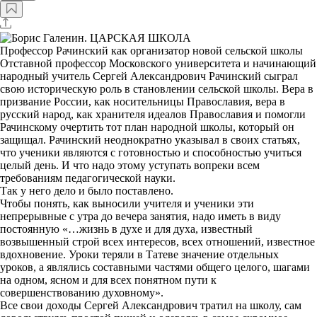
Профессор Рачинский как организатор новой сельской школы
Отставной профессор Московского университета и начинающий
народный учитель Сергей Александрович Рачинский сыграл
свою историческую роль в становлении сельской школы. Вера в
призвание России, как носительницы Православия, вера в
русский народ, как хранителя идеалов Православия и помогли
Рачинскому очертить тот план народной школы, который он
защищал. Рачинский неоднократно указывал в своих статьях,
что ученики являются с готовностью и способностью учиться
целый день. И что надо этому уступать вопреки всем
требованиям педагогической науки.
Так у него дело и было поставлено.
Чтобы понять, как выносили учителя и ученики эти
непрерывные с утра до вечера занятия, надо иметь в виду
постоянную «…жизнь в духе и для духа, известный
возвышенный строй всех интересов, всех отношений, известное
вдохновение. Уроки теряли в Татеве значение отдельных
уроков, а являлись составными частями общего целого, шагами
на одном, ясном и для всех понятном пути к
совершенствованию духовному».
Все свои доходы Сергей Александрович тратил на школу, сам