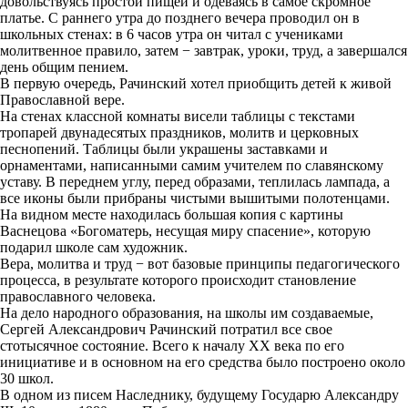
довольствуясь простой пищей и одеваясь в самое скромное
платье. С раннего утра до позднего вечера проводил он в
школьных стенах: в 6 часов утра он читал с учениками
молитвенное правило, затем − завтрак, уроки, труд, а завершался
день общим пением.
В первую очередь, Рачинский хотел приобщить детей к живой
Православной вере.
На стенах классной комнаты висели таблицы с текстами
тропарей двунадесятых праздников, молитв и церковных
песнопений. Таблицы были украшены заставками и
орнаментами, написанными самим учителем по славянскому
уставу. В переднем углу, перед образами, теплилась лампада, а
все иконы были прибраны чистыми вышитыми полотенцами.
На видном месте находилась большая копия с картины
Васнецова «Богоматерь, несущая миру спасение», которую
подарил школе сам художник.
Вера, молитва и труд − вот базовые принципы педагогического
процесса, в результате которого происходит становление
православного человека.
На дело народного образования, на школы им создаваемые,
Сергей Александрович Рачинский потратил все свое
стотысячное состояние. Всего к началу ХХ века по его
инициативе и в основном на его средства было построено около
30 школ.
В одном из писем Наследнику, будущему Государю Александру