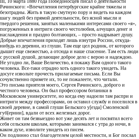
III, 10 марта 1880 года Победоносцев писал о деятельности
Рачинского: «Впечатления петербургские крайне тяжелы и
безотрадны. Жить в такую смутную пору и видеть на каждом
шагу людей без прямой деятельности, без ясной мысли и
твердого решения, занятых маленькими интересами своего «я»,
погруженных в интриги своего честолюбия, алчущих денег и
наслаждения и праздно болтающих, – просто надрывает душу.
Добрые впечатления приходят лишь изнутри России, откуда-
нибудь из деревни, из глуши. Там еще цел родник, от которого
дышит еще свежестью, а отсюда и наше спасение. Там есть люди
с русской душой, делающие доброе дело с верою и надеждою.
Не угодно ли, Ваше Величество, я покажу Вам одного такого
человека. Все-таки отрадно хоть одного такого увидеть. На
досуге извольте прочесть прилагаемые письма. Если Вы
сочувственно примете их, то не пожалеете, что читали.
Это письма приятеля моего, Сергея Рачинского, доброго и
честного человека. Он был профессором ботаники в
Московском университете, но когда ему надоели там распри и
интриги между профессорами, он оставил службу и поселился в
своей деревне, в самой глуши Бельского у[езда] Смоленской
губ[ернии], вдали от всех железных дорог.
Живет он там безвыездно вот уже десять лет и посвятил всего
себя сельским школам, которыми занимался с утра до ночи, в
каком духе, изволите увидеть из писем.
Он подлинно стал благодетелем целой местности, и Бог послал