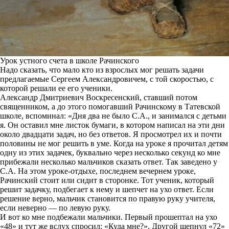
Урок устного счета в школе Рачинского
Надо сказать, что мало кто из взрослых мог решать задачи
предлагаемые Сергеем Александровичем, с той скоростью, с
которой решали ее его ученики.
Александр Дмитриевич Воскресенский, ставший потом
священником, а до этого помогавший Рачинскому в Татевской
школе, вспоминал: «Дня два не было С.А., и занимался с детьми
я. Он оставил мне листок бумаги, в котором написал на эти дни
около двадцати задач, но без ответов. Я просмотрел их и почти
половины не мог решить в уме. Когда на уроке я прочитал детям
одну из этих задачек, буквально через несколько секунд ко мне
прибежали несколько мальчиков сказать ответ. Так заведено у
С.А. На этом уроке-отдыхе, последнем вечернем уроке,
Рачинский стоит или сидит в сторонке. Тот ученик, который
решит задачку, подбегает к нему и шепчет на ухо ответ. Если
решение верно, мальчик становится по правую руку учителя,
если неверно — по левую руку.
И вот ко мне подбежали мальчики. Первый прошептал на ухо
«48» и тут же вслух спросил: «Куда мне?». Другой шепнул «72»