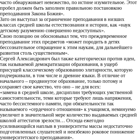
часто обнаруживает невежество, по истине изумительное. Этот
пробел должен быть заполнен правильною постановкою
преподавания Закона Божия».
Зато он выступал за ограничение преподавания в низших
классах средней школы естествознания и истории, как «наук
детскому разумению совершенно недоступных».
Свою позицию он обосновывал тем, что преждевременное
преподавание этих предметов «может породить в детях
бессознательное отвращение к этим наукам, для дальнейшего
развития столь существенным».
Сергей Александрович был также категорически против идеи,
так называемой демократизации образования, в ущерб
присущей классическому образованию элитарности, которую
подчеркивали, в том числе и древние языки. В отличие от
начального – продвинутое образование, только потому и
сохраняет свое качество, что оно – не для всех:
«замена в средней школе, дисциплин требующих умственной
самостоятельности, теми которые требуют лишь напряжения,
часто бессистемного памяти, при обязательности так
называемого «сердечного отношения» к учащимся, неминуемо
увеличит в значительной мере количество выдаваемых средней
школой аттестатов зрелости… Отсюда ежегодно
усиливающийся наплыв в университеты массы недостаточно
подготовленных слушателей и неизбежно роковое понижение
университетского преподавания».