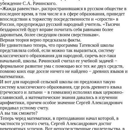
убеждение С.А. Рачинского.
«Жажда равенства», распространившаяся в русском обществе в
последнее время, в том числе и в сфере образования, приведет
впоследствии к торжеству посредственности и «серости» в
России, предупреждал русский народный учитель. «Тысячи
бездарностей будут вправе почитать себя равными более
даровитым, более сведущим своим сверстникам».
Верная теория верно предсказала факты.
Не удивительно теперь, что программа Татевской школы
представляла собой, если можно так выразиться, систему
классического образования для народной, сиречь все-таки
начальной, школы. Рачинский считал ее учебной задачей −
формальное развитие ума с помощью все тех же двух средств,
помимо коих еще доселе ничего не найдено − древних языков и
математики.
И вот для народной сельской школы он предложил такую
систему классического образования, где роль древнего языка
(греческого и латыни − в гимназии) исполнял язык церковно-
славянский, а математические знания давались в изучении
арифметики, причем особое значение Сергей Александрович
придавал устному счету.
А вы так сможете?
Теперь черед математики, в преподавании начал которой, в
частности устного счета, Сергей Александрович достиг
невероятных успехов. Вот непосредственные свидетельства, в