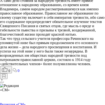
А само дело стояния за народную трезвость имеет прямое
отношение к народному образованию, со времен князя
Владимира, самим народом рассматривавшемуся как именно
православное образование. Православное же образование по
своему существу включает в себя императив трезвости, ибо само
его содержание предопределяет обязательное изучение текстов
Священного Писания и святых отцов, где мысль о вреде и
гибельности пьянства и призывы к трезвой, воздержанной,
благочестивой жизни проходят красной нитью.
Так что труд сельского учителя профессора Рачинского на
упомянутой ниве был прямым продолжением его основного
дела жизни – дела народного просвещения и воспитания. И
успехи на этой ниве у него были также незаурядны. В
возрожденных им обществах народной трезвости под
патронажем православной церкви, состояло к 1914 году
«действительных членов» более полумиллиона человек.
0
0
Редакция «СМ»