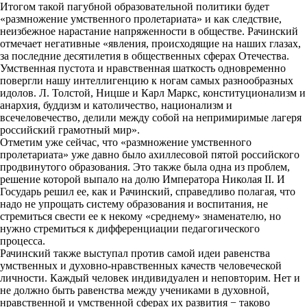
Итогом такой пагубной образовательной политики будет
«размножение умственного пролетариата» и как следствие,
неизбежное нарастание напряженности в обществе. Рачинский
отмечает негативные «явления, происходящие на наших глазах,
за последние десятилетия в общественных сферах Отечества.
Умственная пустота и нравственная шаткость одновременно
повергли нашу интеллигенцию к ногам самых разнообразных
идолов. Л. Толстой, Ницше и Карл Маркс, конституционализм и
анархия, буддизм и католичество, национализм и
всечеловечество, делили между собой на непримиримые лагеря
российский грамотный мир».
Отметим уже сейчас, что «размножение умственного
пролетариата» уже давно было ахиллесовой пятой российского
продвинутого образования. Это также была одна из проблем,
решение которой выпало на долю Императора Николая II. И
Государь решил ее, как и Рачинский, справедливо полагая, что
надо не упрощать систему образования и воспитания, не
стремиться свести ее к некому «среднему» знаменателю, но
нужно стремиться к дифференциации педагогического
процесса.
Рачинский также выступал против самой идеи равенства
умственных и духовно-нравственных качеств человеческой
личности. Каждый человек индивидуален и неповторим. Нет и
не должно быть равенства между учениками в духовной,
нравственной и умственной сферах их развития − таково