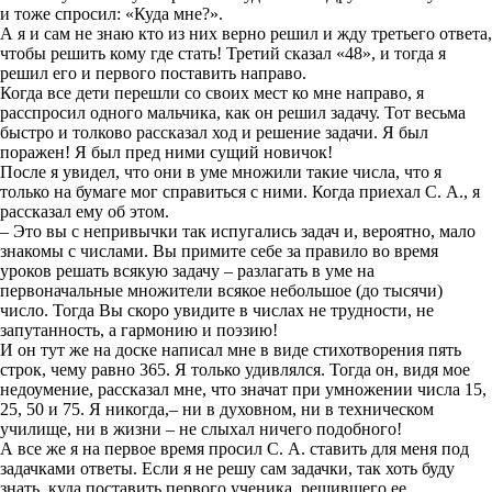
и тоже спросил: «Куда мне?».
А я и сам не знаю кто из них верно решил и жду третьего ответа,
чтобы решить кому где стать! Третий сказал «48», и тогда я
решил его и первого поставить направо.
Когда все дети перешли со своих мест ко мне направо, я
расспросил одного мальчика, как он решил задачу. Тот весьма
быстро и толково рассказал ход и решение задачи. Я был
поражен! Я был пред ними сущий новичок!
После я увидел, что они в уме множили такие числа, что я
только на бумаге мог справиться с ними. Когда приехал С. А., я
рассказал ему об этом.
– Это вы с непривычки так испугались задач и, вероятно, мало
знакомы с числами. Вы примите себе за правило во время
уроков решать всякую задачу – разлагать в уме на
первоначальные множители всякое небольшое (до тысячи)
число. Тогда Вы скоро увидите в числах не трудности, не
запутанность, а гармонию и поэзию!
И он тут же на доске написал мне в виде стихотворения пять
строк, чему равно 365. Я только удивлялся. Тогда он, видя мое
недоумение, рассказал мне, что значат при умножении числа 15,
25, 50 и 75. Я никогда,– ни в духовном, ни в техническом
училище, ни в жизни – не слыхал ничего подобного!
А все же я на первое время просил С. А. ставить для меня под
задачками ответы. Если я не решу сам задачки, так хоть буду
знать, куда поставить первого ученика, решившего ее.