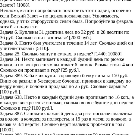
Завете? [1008].
Неплохо, кстати попробовать повторить этот подвиг, особенно
если Ветхий Завет – по церковнославянски. Усвояемость,
однако, у этих старорусских селян была. Попробуйте за февраль
хотя бы по-русски.
Задача 6. Куплены 31 десятина леса по 32 руб. и 28 десятин по
36 руб. Сколько стоит вся земля? [2000 руб.].
Задача 8. Некто был учителем в течение 14 лет. Сколько дней он
учительствовал? [5110].
Задача 25. Сколько минут в сутках, в неделе? [1440; 10080].
Задача 34. Некто выпивает в каждый будний день по рюмке
водки, а по воскресеньям выпивает 6 рюмок. Рюмка стоит 4 коп.
Сколько он пропивает в год? [25 руб.].
Задача 389. Кабатчик купил сороковую бочку вина за 150 руб.
Вино он разлил в 5-ведерные бочонки, приливая к каждому по
ведру воды, и бочонки продавал по 25 руб. Сколько барыша?
[100 руб.].
Задача 638. Некто в каждый будний день пропивает по 16 коп., а
в каждое воскресенье столько, сколько во все будние дни недели.
Сколько в год? [100 руб.].
Задача 887. Сапожник каждый день два раза посылает мальчика
за водою, а колодец за полверсты, и 15 раз в месяц за водкою, а
кабак за 3/4 версты. Сколько верст мальчик пробежит в год?
[1000].