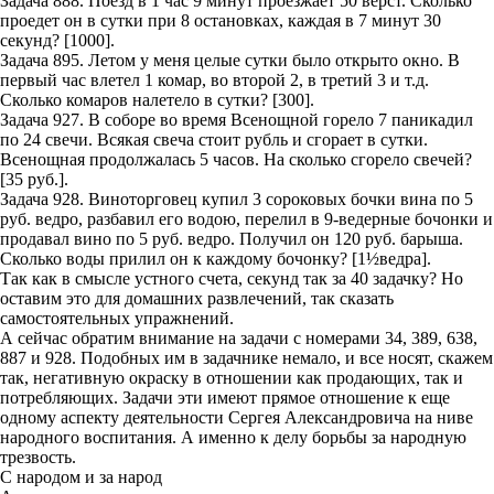
Задача 888. Поезд в 1 час 9 минут проезжает 50 верст. Сколько
проедет он в сутки при 8 остановках, каждая в 7 минут 30
секунд? [1000].
Задача 895. Летом у меня целые сутки было открыто окно. В
первый час влетел 1 комар, во второй 2, в третий 3 и т.д.
Сколько комаров налетело в сутки? [300].
Задача 927. В соборе во время Всенощной горело 7 паникадил
по 24 свечи. Всякая свеча стоит рубль и сгорает в сутки.
Всенощная продолжалась 5 часов. На сколько сгорело свечей?
[35 руб.].
Задача 928. Виноторговец купил 3 сороковых бочки вина по 5
руб. ведро, разбавил его водою, перелил в 9-ведерные бочонки и
продавал вино по 5 руб. ведро. Получил он 120 руб. барыша.
Сколько воды прилил он к каждому бочонку? [1½ведра].
Так как в смысле устного счета, секунд так за 40 задачку? Но
оставим это для домашних развлечений, так сказать
самостоятельных упражнений.
А сейчас обратим внимание на задачи с номерами 34, 389, 638,
887 и 928. Подобных им в задачнике немало, и все носят, скажем
так, негативную окраску в отношении как продающих, так и
потребляющих. Задачи эти имеют прямое отношение к еще
одному аспекту деятельности Сергея Александровича на ниве
народного воспитания. А именно к делу борьбы за народную
трезвость.
С народом и за народ